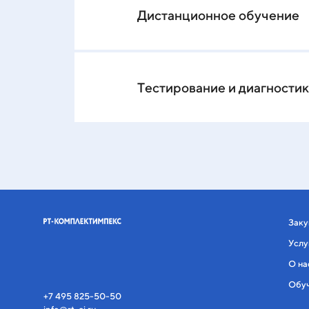
Дистанционное обучение
Тестирование и диагности
Заку
Услу
О на
Обу
+7 495 825-50-50