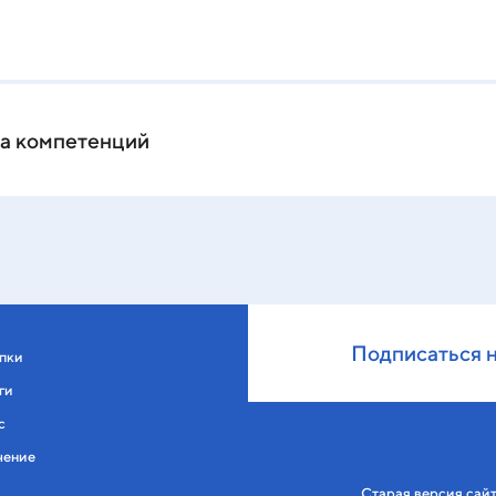
ка компетенций
Подписаться 
пки
ги
с
чение
Старая версия сай