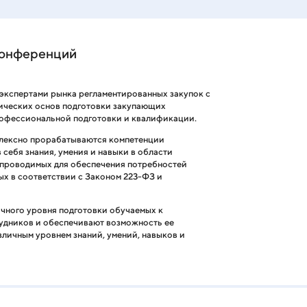
конференций
экспертами рынка регламентированных закупок с
гических основ подготовки закупающих
рофессиональной подготовки и квалификации.
лексно прорабатываются компетенции
себя знания, умения и навыки в области
 проводимых для обеспечения потребностей
ых в соответствии с Законом 223-ФЗ и
чного уровня подготовки обучаемых к
дников и обеспечивают возможность ее
зличным уровнем знаний, умений, навыков и