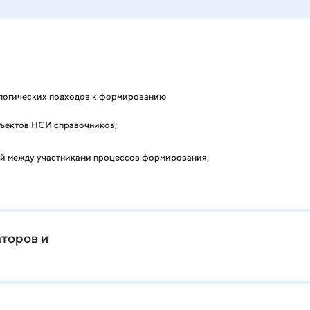
ологических подходов к формированию
бъектов НСИ справочников;
ий между участниками процессов формирования,
торов и