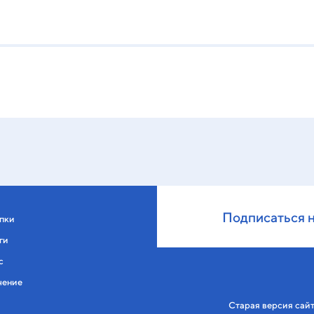
Подписаться 
пки
ги
с
чение
Старая версия сай