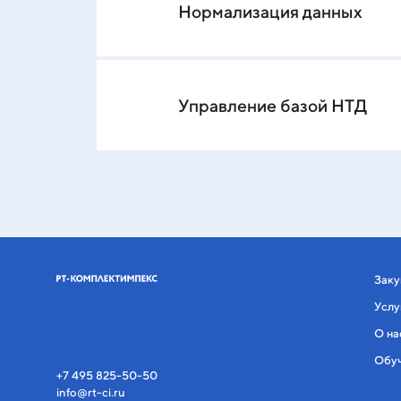
Нормализация данных
Управление базой НТД
Заку
Услу
О на
Обу
+7 495 825-50-50
info@rt-ci.ru